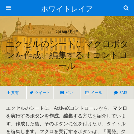
ホワイトレイア
2018年8月1日
エクセルのシートにマクロボタ
ンを作成、編集する！コントロ
ール
共有
ツイート
ピン
メール
SMS
エクセルのシートに、ActiveXコントロールから、
マクロ
を実行するボタンを作成、編集
する方法を紹介していま
す。作成した後、そのボタンに色を付けたり、タイトル
を編集します。マクロを実行するボタンは、「開発」タ