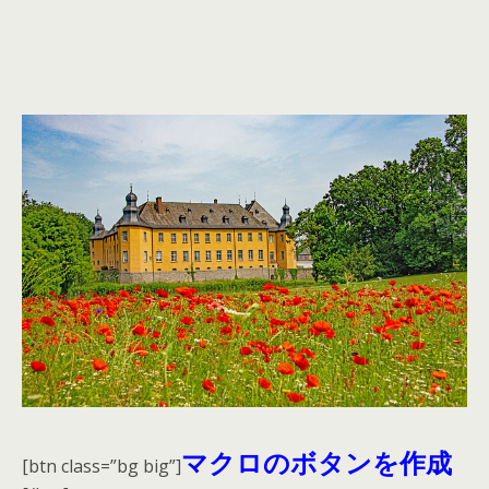
マクロのボタンを作成
[btn class=”bg big”]