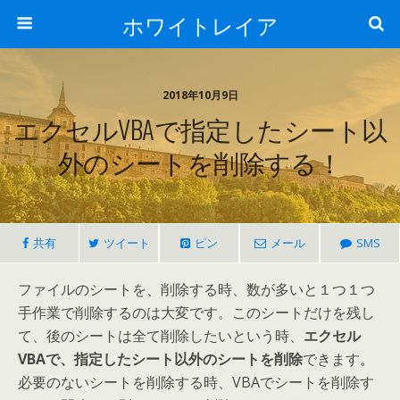
ホワイトレイア
2018年10月9日
エクセルVBAで指定したシート以
外のシートを削除する！
共有
ツイート
ピン
メール
SMS
ファイルのシートを、削除する時、数が多いと１つ１つ
手作業で削除するのは大変です。このシートだけを残し
て、後のシートは全て削除したいという時、
エクセル
VBAで、指定したシート以外のシートを削除
できます。
必要のないシートを削除する時、VBAでシートを削除す