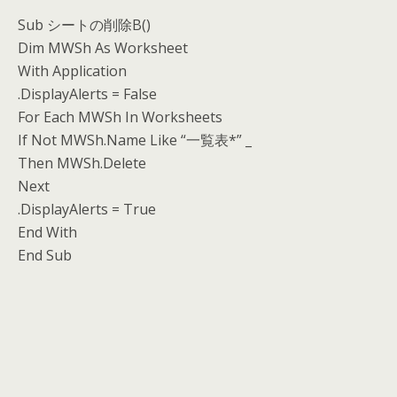
Sub シートの削除B()
Dim MWSh As Worksheet
With Application
.DisplayAlerts = False
For Each MWSh In Worksheets
If Not MWSh.Name Like “一覧表*” _
Then MWSh.Delete
Next
.DisplayAlerts = True
End With
End Sub