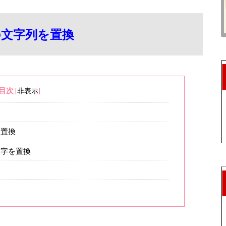
の文字列を置換
目次
[
非表示
]
を置換
文字を置換