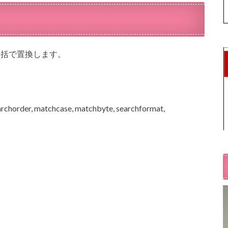
を一括で置換します。
earchorder, matchcase, matchbyte, searchformat,