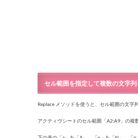
セル範囲を指定して複数の文字列
Replace メソッドを使うと、セル範囲の文
アクティヴシートのセル範囲「A2:A9」の
下の表の「a」を「A」、「n」を「N」、「