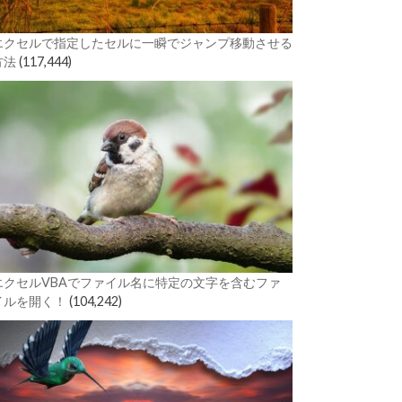
エクセルで指定したセルに一瞬でジャンプ移動させる
方法
(117,444)
エクセルVBAでファイル名に特定の文字を含むファ
イルを開く！
(104,242)