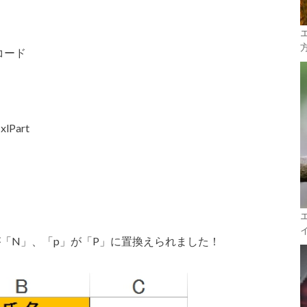
コード
=xlPart
」が「N」、「p」が「P」に置換えられました！