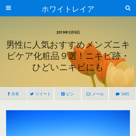
ホワイトレイア
2019年3月9日
男性に人気おすすめメンズニキ
ビケア化粧品９選！ニキビ跡・
ひどいニキビにも
共有
ツイート
ピン
メール
SMS