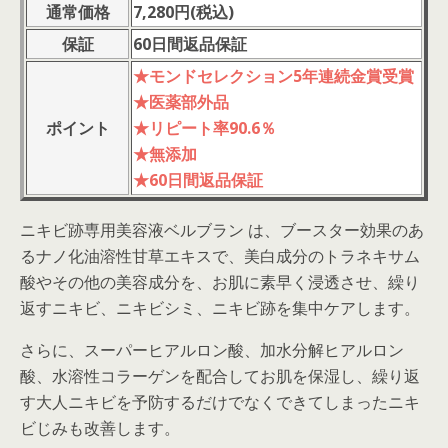
通常価格
7,280円(税込)
保証
60日間返品保証
★モンドセレクション5年連続金賞受賞
★医薬部外品
ポイント
★リピート率90.6％
★無添加
★60日間返品保証
ニキビ跡専用美容液ベルブラン は、ブースター効果のあ
るナノ化油溶性甘草エキスで、美白成分のトラネキサム
酸やその他の美容成分を、お肌に素早く浸透させ、繰り
返すニキビ、ニキビシミ、ニキビ跡を集中ケアします。
さらに、スーパーヒアルロン酸、加水分解ヒアルロン
酸、水溶性コラーゲンを配合してお肌を保湿し、繰り返
す大人ニキビを予防するだけでなくできてしまったニキ
ビじみも改善します。