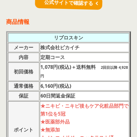
公式サイトで確認する
商品情報
リプロスキン
メーカー
株式会社ピカイチ
内容
定期コース
1,078円(税
込
)＋送料無料
2回目以降 4,928
初回価格
円
通常価格
6,160円(
税
込
)
保証
60日間返金保証
★ニキビ・ニキビ後もケア化粧品部門で
第1位を5冠
★医薬部外品
ポイント
★無添加