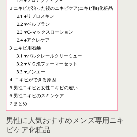
1.4
♠プロアクティブ＋
2
ニキビが治った後のニキビケア(ニキビ跡)化粧品
2.1
♠リプロスキン
2.2
♥ベルブラン
2.3
♥C-マックスローション
2.4
♠アクレケア
3
ニキビ用石鹸
3.1
♥パルクレールクリーミュー
3.2
♥ＶＣ泡フォーマーセット
3.3
♥ノンエー
4
ニキビができる原因
5
男性ニキビと女性ニキビの違い
6
男性ニキビのスキンケア
7
まとめ
男性に人気おすすめメンズ専用ニキ
ビケア化粧品