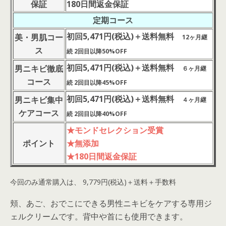
保証
180日間返金保証
定期コース
初回5,471円(税込)
＋送料無料
美・男肌コー
12ヶ月継
ス
続 2回目以降50%OFF
初回5,471円(税込)
＋送料無料
男ニキビ徹底
６ヶ月継
コース
続 2回目以降45%OFF
初回5,471円(税込)
＋送料無料
男ニキビ集中
４ヶ月継
ケアコース
続 2回目以降40%OFF
★モンドセレクション受賞
ポイント
★無添加
★180日間返金保証
今回のみ通常購入は、 9,779円(税込)＋送料＋手数料
頬、あご、おでこにできる男性ニキビをケアする専用ジ
ェルクリームです。背中や首にも使用できます。