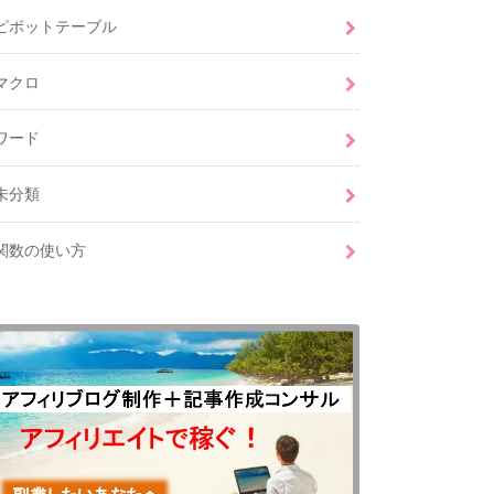
ピボットテーブル
マクロ
ワード
未分類
関数の使い方