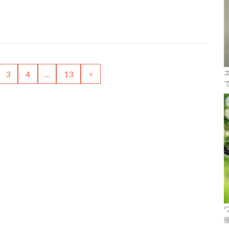
3
4
…
13
>