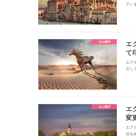
てい
エ
セル操作
て
エク
介し
エ
セル操作
変
エク
法を