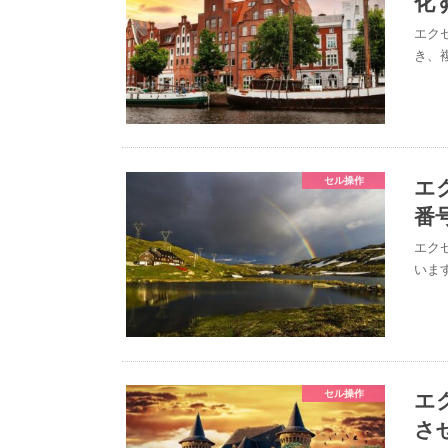
化
エク
き、
エ
セル操作
番
エク
いま
エ
セル操作
さ