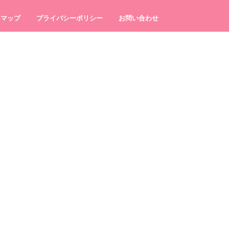
トマップ
プライバシーポリシー
お問い合わせ