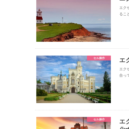
エク
るこ
エ
セル操作
エク
合っ
エ
セル操作