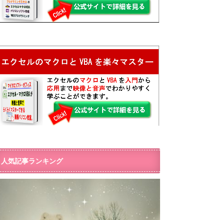
人気記事ランキング