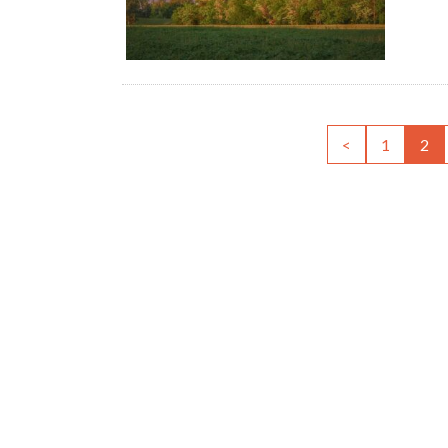
<
1
2