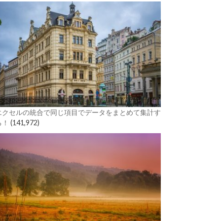
エクセルの統合で同じ項目でデータをまとめて集計す
る！
(141,972)