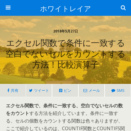
ホワイトレイア
2018年5月27日
エクセル関数で条件に一致する
空白でないセルをカウントする
方法！比較演算子
共有
ツイート
ピン
メール
SMS
エクセル関数で、条件に一致する、空白でないセルの数
をカウント
する方法を紹介しています。条件に一致す
る、セルの個数をカウントする関数は色々ありますが、
ここで紹介しているのは、COUNTIF関数とCOUNTIFS関