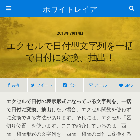
ホワイトレイア
2018年7月14日
エクセルで日付型文字列を一括
で日付に変換、抽出！
共有
ツイート
ピン
メール
SMS
エクセルで日付の表示形式になっている文字列を、一括
で日付に変換、抽出
したい場合、エクセル関数を使わず
に変換できる方法があります。それには、エクセル「区
切り位置」を使います。ここで紹介しているのは、西
暦、和暦形式の文字列を、西暦、和暦の日付に変換する