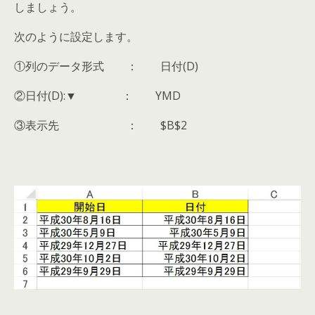
しましょう。
次のように設定します。
①列のデータ形式 ： 日付(D)
②日付(D):▼ ： YMD
③表示先 ： $B$2