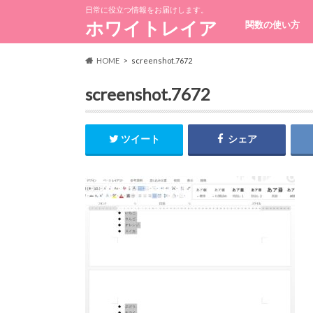
日常に役立つ情報をお届けします。
ホワイトレイア
関数の使い方
HOME
screenshot.7672
screenshot.7672
ツイート
シェア