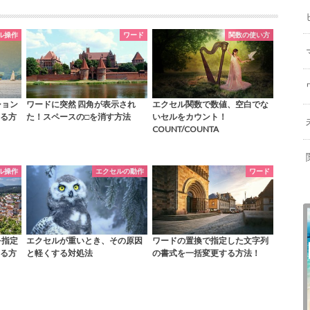
ル操作
ワード
関数の使い方
ション
ワードに突然 四角が表示され
エクセル関数で数値、空白でな
る方
た！スペースの□を消す方法
いセルをカウント！
COUNT/COUNTA
ル操作
エクセルの動作
ワード
を指定
エクセルが重いとき、その原因
ワードの置換で指定した文字列
る方
と軽くする対処法
の書式を一括変更する方法！