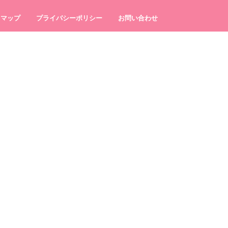
トマップ
プライバシーポリシー
お問い合わせ