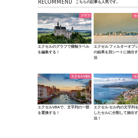
RECOMMEND
こちらの記事も人気です。
グラフ
セ
エクセルのグラフで横軸ラベル
エクセル フィルターオプ
を編集する！
の結果を別シートに抽出す
法
エクセルVBA
セ
エクセルVBAで、文字列の一部
エクセル セル内の文字列
を置換する！
したセルに分割して抽出す
法！