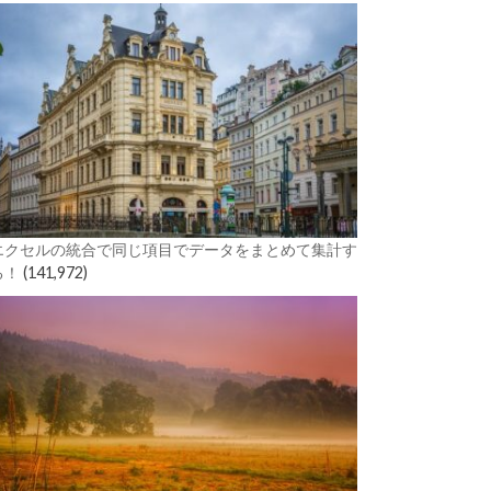
エクセルの統合で同じ項目でデータをまとめて集計す
る！
(141,972)