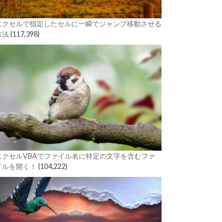
エクセルで指定したセルに一瞬でジャンプ移動させる
方法
(117,398)
エクセルVBAでファイル名に特定の文字を含むファ
イルを開く！
(104,222)