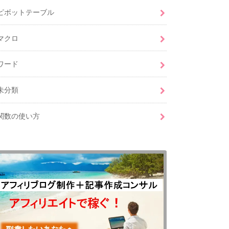
ピボットテーブル
マクロ
ワード
未分類
関数の使い方