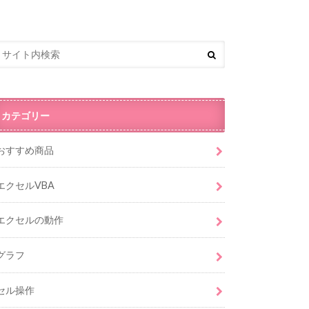
カテゴリー
おすすめ商品
エクセルVBA
エクセルの動作
グラフ
セル操作