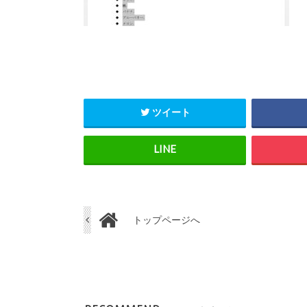
ツイート
トップページへ