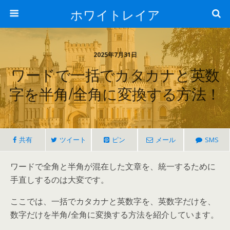
ホワイトレイア
2025年7月31日
ワードで一括でカタカナと英数
字を半角/全角に変換する方法！
共有
ツイート
ピン
メール
SMS
ワードで全角と半角が混在した文章を、統一するために
手直しするのは大変です。
ここでは、一括でカタカナと英数字を、英数字だけを、
数字だけを半角/全角に変換する方法を紹介しています。