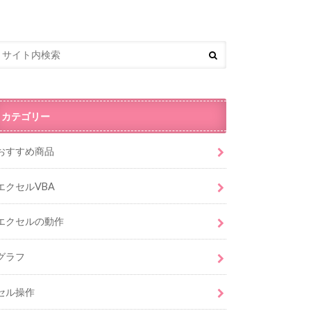
カテゴリー
おすすめ商品
エクセルVBA
エクセルの動作
グラフ
セル操作