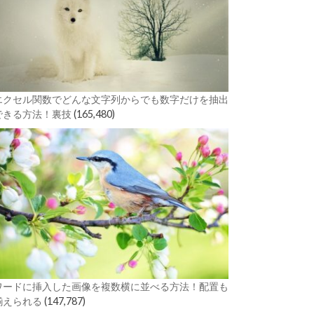
エクセル関数でどんな文字列からでも数字だけを抽出
できる方法！裏技
(165,480)
ワードに挿入した画像を複数横に並べる方法！配置も
揃えられる
(147,787)