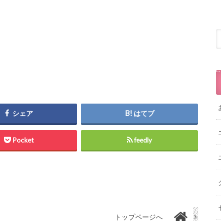
シェア
はてブ
Pocket
feedly
トップページへ