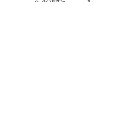
ス、カンマ区切り…
る！