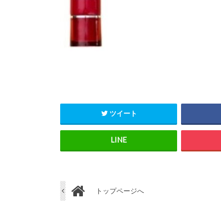
ツイート
トップページへ