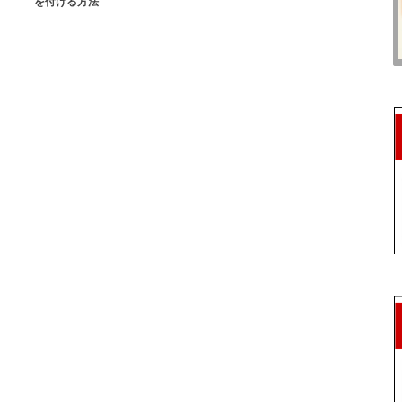
を付ける方法