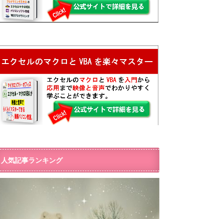
人気記事ランキング