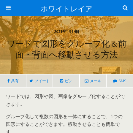
ホワイトレイア
2021年1月14日
ワードで図形をグループ化＆前
面・背面へ移動させる方法
共有
ツイート
ピン
メール
SMS
ワードでは、図形や図、画像をグループ化することがで
きます。
グループ化して複数の図形を一体にすることで、1つの
図形にすることができます。移動させることも簡単で
す。