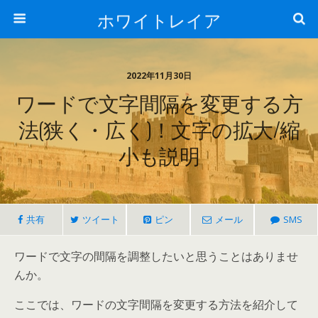
ホワイトレイア
2022年11月30日
ワードで文字間隔を変更する方
法(狭く・広く)！文字の拡大/縮
小も説明
共有
ツイート
ピン
メール
SMS
ワードで文字の間隔を調整したいと思うことはありませ
んか。
ここでは、ワードの文字間隔を変更する方法を紹介して