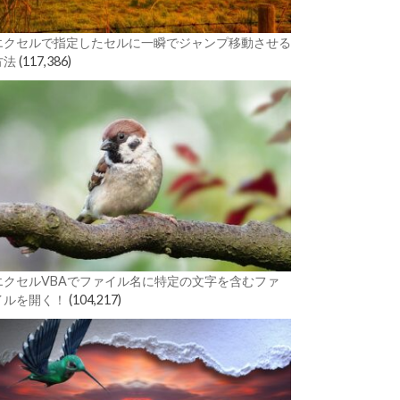
エクセルで指定したセルに一瞬でジャンプ移動させる
方法
(117,386)
エクセルVBAでファイル名に特定の文字を含むファ
イルを開く！
(104,217)